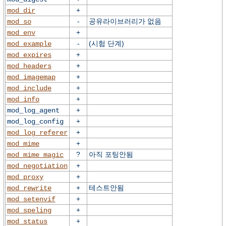
+
mod_dir
-
공유라이브러리가 없음
mod_so
+
mod_env
-
(시험 단계)
mod_example
+
mod_expires
+
mod_headers
+
mod_imagemap
+
mod_include
+
mod_info
+
mod_log_agent
+
mod_log_config
+
mod_log_referer
+
mod_mime
?
아직 포팅안됨
mod_mime_magic
+
mod_negotiation
+
mod_proxy
+
테스트안됨
mod_rewrite
+
mod_setenvif
+
mod_speling
+
mod_status