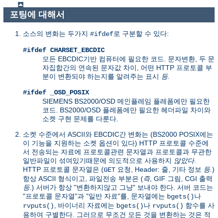
포팅에 대해서
소스의 변화는 두가지
로 구분할 수 있다:
#ifdef
#ifdef CHARSET_EBCDIC
모든 EBCDIC기반 컴퓨터에 필요한 코드. 문자변환, 두 문
자집합간의 연속된 문자값 차이, 어떤 HTTP 프로토콜 부
분이 변환되야 하는지를 알려주는 표시
등.
#ifdef _OSD_POSIX
SIEMENS BS2000/OSD 메인플레임 플레폼에만 필요한
코드. BS2000/OSD 플레폼에만 필요한 헤더파일 차이와
소켓 구현 문제를 다룬다.
소켓 수준에서 ASCII와 EBCDIC간 변화는 (BS2000 POSIX에는
이 기능을 지원하는 소켓 옵션이 있다) HTTP 프로토콜 수준에
서 전송되는 자료에 프로토콜관련 문자열과 프로토콜과 무관한
일반파일이 섞여있기때문에 의도적으로 사용하지
않았다
.
HTTP 프로토콜 문자열은 (
요청, Header: 줄, 기타 정보
등.
)
GET
항상 ASCII 형식이고, 파일전송 부분은 (
즉
, GIF 그림, CGI 출력
등.
) 서버가 항상 "변환하지않고 그냥" 보내야 한다. 서버 코드는
"프로토콜 문자열"과 "일반 자료"를, 문자열에는
나
bgets()
, 바이너리 자료에는
나
함수를 사
rvputs()
bgets()
rvputs()
용하여 구별한다. 그러므로 무조건 모든 것을 변환하는 것은 적