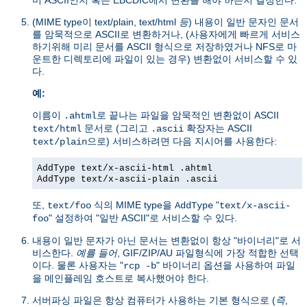
(MIME type이 text/plain, text/html
등
) 내용이 일반 문자인 문서
를 암묵적으로 ASCII로 변환하거나, (사용자에게 빠르게 서비스
하기위해 미리 문서를 ASCII 형식으로 저장하였거나 NFS로 마
운트한 디렉토리에 파일이 있는 경우) 변환없이 서비스할 수 있
다.
예:
이름이
로 끝나는 파일을 암묵적인 변환없이 ASCII
.ahtml
문서로 (그리고
확장자는 ASCII
text/html
.ascii
으로) 서비스하려면 다음 지시어를 사용한다:
text/plain
AddType text/x-ascii-html .ahtml
AddType text/x-ascii-plain .ascii
또,
식의 MIME type을
"
text/foo
AddType
text/x-ascii-
" 설정하여 "일반 ASCII"로 서비스할 수 있다.
foo
내용이 일반 문자가 아닌 문서는 변환없이 항상 "바이너리"로 서
비스한다.
예를 들어
, GIF/ZIP/AU 파일형식에 가장 적합한 선택
이다. 물론 사용자는 "
" 바이너리 옵션을 사용하여 파일
rcp -b
을 메인플레임 호스트로 복사했어야 한다.
서버파싱 파일은 항상 컴퓨터가 사용하는 기본 형식으로 (
즉
,