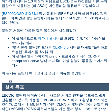
아파치 웹서버는 1.3 버전때 처음으로 EBCDIC 문자집합을 기본 문자
집합으로 사용하는 (비-ASCII) 메인플레임 컴퓨터로 포팅되었다.
(
BS2000/OSD 운영체제
를 사용하는 SIEMENS 계열 메인플레임을 말
한다. 이 메인플레임 운영체제에는 현재 SVR4계열의 POSIX 하위시스
템이 있다).
포팅은 처음에 다음과 같은 목적에서 시작되었다
이 플레폼으로도
아파치 웹서버
를 포팅할 수 있다는 가능성을
보이기위해서
(몇년 전에 포팅된) 오래된
CERN-3.0
서버를 대체할 "쓸만하고
유능한" 후계자를 찾기위해
이 플레폼에서 아파치의 prefork 프로세스 방식이 CERN의
accept-fork-serve 방식 보다 5배 이상 성능이 좋음을 보이기위
해서.
이 문서는 포팅시 여러 설계상 결정의 이유를 설명한다.
설계 목표
EBCDIC 포팅의 목적중 하나는 새로운 서버로 전환을 유도하고 쉽게
전환할 수 있도록 가능한 (EBCDIC) CERN 서버와 호환성을 유지하는
것이다. 그래서 HTML 문서가 (이전 CERN 서버가 인식하는 유일한 형
식인) ASCII와 (POSIX 하위시스템의 기본 문서 형식. 그러므로
grep