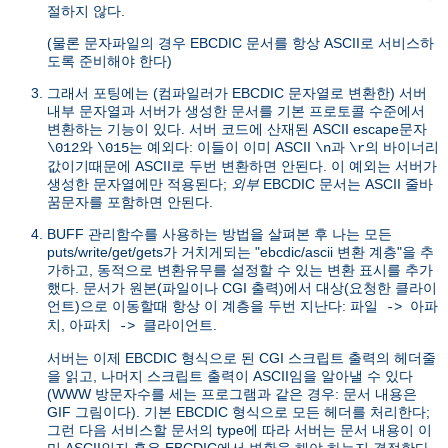
절하지 않다.
(물론 문자파일의 경우 EBCDIC 문서를 항상 ASCII로 서비스하
도록 준비해야 한다)
그래서 포팅에는 (컴파일러가 EBCDIC 문자열로 변환한) 서버
내부 문자열과 서버가 생성한 문서를 기본 프로토콜 수준에서
변환하는 기능이 있다. 서버 코드에 산재된 ASCII escape문자
와
는 예외다: 이들이 이미 ASCII
과
의 바이너리
\012
\015
\n
\r
값이기때문에 ASCII로 두번 변환하면 안된다. 이 예외는 서버가
생성한 문자열에만 적용된다;
외부
EBCDIC 문서는 ASCII 줄바
꿈문자를 포함하면 안된다.
BUFF 관리함수를 사용하는 방법을 살펴본 후 나는 모든
puts/write/get/gets가 거치게되는 "ebcdic/ascii 변환 계층"을 추
가하고, 동적으로 변환유무를 설정할 수 있는 변환 표시를 추가
했다. 문서가 원본(파일이나 CGI 출력)에서 대상(요청한 클라이
언트)으로 이동할때 항상 이 계층을 두번 지난다:
파일 -> 아파
,
.
치
아파치 -> 클라이언트
서버는 이제 EBCDIC 형식으로 된 CGI 스크립트 출력의 헤더줄
을 읽고, 나머지 스크립트 출력이 ASCII임을 알아낼 수 있다
(WWW 방문자수를 세는 프로그램과 같은 경우: 문서 내용은
GIF 그림이다). 기본 EBCDIC 형식으로 모든 헤더를 처리한다;
그런 다음 서비스할 문서의 type에 따라 서버는 문서 내용이 이
미 ASCII인지 혹은 EBCDIC에서 변환을 해야 하는지 결정한다.