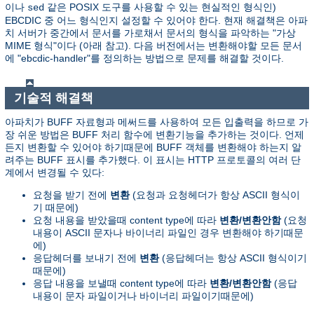
이나
같은 POSIX 도구를 사용할 수 있는 현실적인 형식인)
sed
EBCDIC 중 어느 형식인지 설정할 수 있어야 한다. 현재 해결책은 아파
치 서버가 중간에서 문서를 가로채서 문서의 형식을 파악하는 "가상
MIME 형식"이다 (아래 참고). 다음 버전에서는 변환해야할 모든 문서
에 "ebcdic-handler"를 정의하는 방법으로 문제를 해결할 것이다.
기술적 해결책
아파치가 BUFF 자료형과 메써드를 사용하여 모든 입출력을 하므로 가
장 쉬운 방법은 BUFF 처리 함수에 변환기능을 추가하는 것이다. 언제
든지 변환할 수 있어야 하기때문에 BUFF 객체를 변환해야 하는지 알
려주는 BUFF 표시를 추가했다. 이 표시는 HTTP 프로토콜의 여러 단
계에서 변경될 수 있다:
요청을 받기 전에
변환
(요청과 요청헤더가 항상 ASCII 형식이
기 때문에)
요청 내용을 받았을때 content type에 따라
변환/변환안함
(요청
내용이 ASCII 문자나 바이너리 파일인 경우 변환해야 하기때문
에)
응답헤더를 보내기 전에
변환
(응답헤더는 항상 ASCII 형식이기
때문에)
응답 내용을 보낼때 content type에 따라
변환/변환안함
(응답
내용이 문자 파일이거나 바이너리 파일이기때문에)